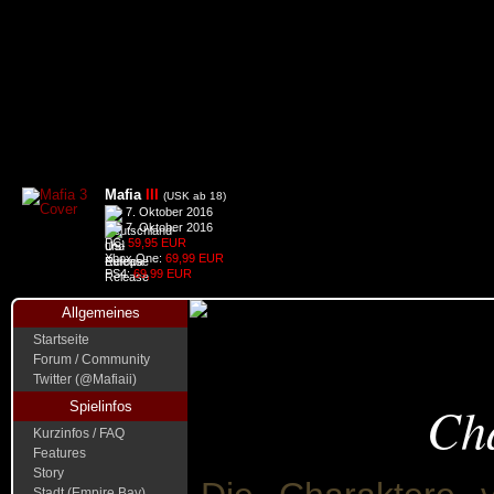
Mafia
III
(USK ab 18)
7. Oktober 2016
7. Oktober 2016
PC:
59,95 EUR
Xbox One:
69,99 EUR
PS4:
69,99 EUR
Allgemeines
Startseite
Forum / Community
Twitter (@Mafiaii)
Ch
Spielinfos
Kurzinfos / FAQ
Features
Story
Stadt (Empire Bay)