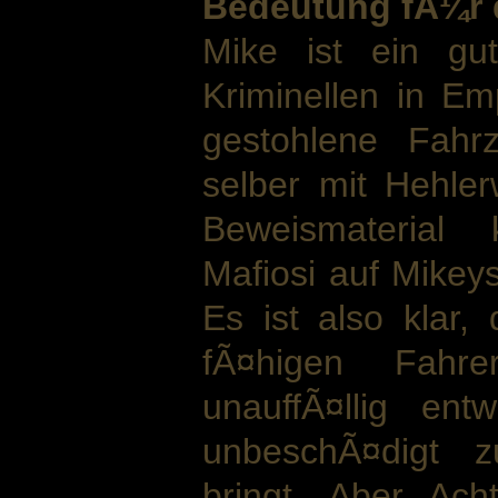
Bedeutung fÃ¼r 
Mike ist ein gu
Kriminellen in Em
gestohlene Fahr
selber mit Hehle
Beweismaterial 
Mafiosi auf Mikeys
Es ist also klar
fÃ¤higen Fah
unauffÃ¤llig en
unbeschÃ¤digt z
bringt. Aber Ach