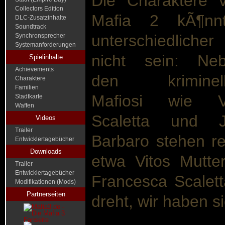
Die Charaktere 
Collectors Edition
Mafia 2 kÃ¶nn
DLC-Zusatzinhalte
Soundtrack
unterschiedlicher
Synchronsprecher
Systemanforderungen
nicht sein: Ne
Spielinhalte
Achievements
den kriminell
Charaktere
Familien
Mafiosi wie V
Stadtkarte
Waffen
Scaletta und 
Videos
Trailer
Barbaro stehen r
Entwicklertagebücher
Downloads
etwa Vitos Mutte
Trailer
Entwicklertagebücher
Francesca Scalet
Modifikationen (Mods)
Partnerseiten
dreht, wir haben s