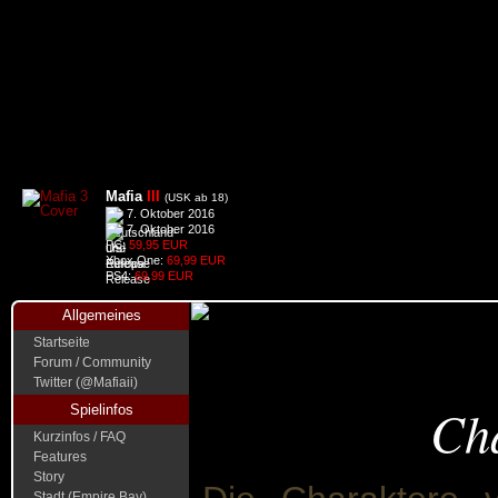
Mafia
III
(USK ab 18)
7. Oktober 2016
7. Oktober 2016
PC:
59,95 EUR
Xbox One:
69,99 EUR
PS4:
69,99 EUR
Allgemeines
Startseite
Forum / Community
Twitter (@Mafiaii)
Ch
Spielinfos
Kurzinfos / FAQ
Features
Story
Stadt (Empire Bay)