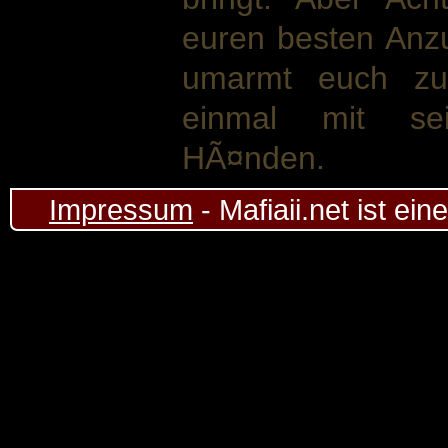
euren besten Anz
umarmt euch z
einmal mit sei
HÃ¤nden.
Impressum
- Mafiaii.net ist ei