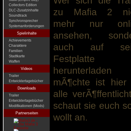
Wer sich die Trai
Collectors Edition
zu Mafia 2 ni
DLC-Zusatzinhalte
Soundtrack
mehr nur onli
Synchronsprecher
Systemanforderungen
ansehen, sond
Spielinhalte
Achievements
auch auf sei
Charaktere
Familien
Festplatte
Stadtkarte
Waffen
herunterladen
Videos
Trailer
mÃ¶chte ist hier 
Entwicklertagebücher
Downloads
alle verÃ¶ffentlic
Trailer
Entwicklertagebücher
schaut sie euch s
Modifikationen (Mods)
Partnerseiten
wollt an.