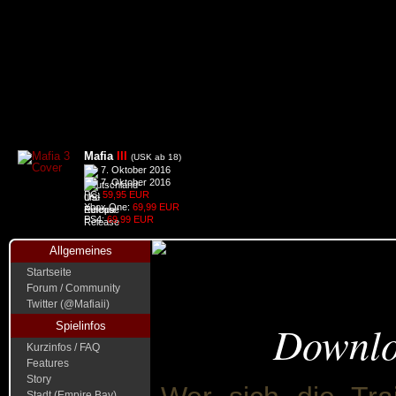
Mafia
III
(USK ab 18)
7. Oktober 2016
7. Oktober 2016
PC:
59,95 EUR
Xbox One:
69,99 EUR
PS4:
69,99 EUR
Allgemeines
Startseite
Forum / Community
Twitter (@Mafiaii)
Downlo
Spielinfos
Kurzinfos / FAQ
Features
Story
Stadt (Empire Bay)