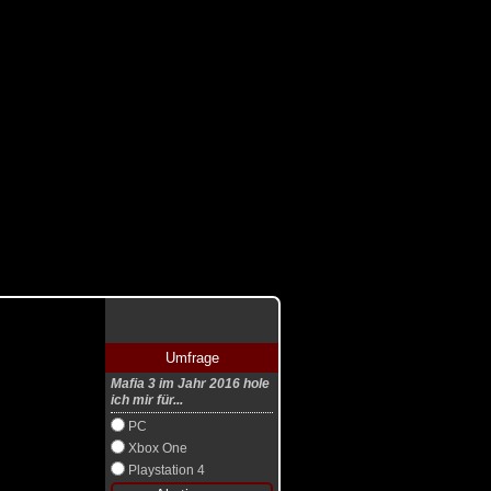
Umfrage
Mafia 3 im Jahr 2016 hole
ich mir für...
PC
Xbox One
Playstation 4