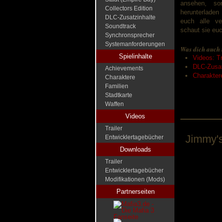
ansehen, so
Collectors Edition
herunterladen
DLC-Zusatzinhalte
euch alle ver
Soundtrack
schaut sie euc
Synchronsprecher
Systemanforderungen
Was dich auch 
Spielinhalte
Videos: Tr
DLC-Zusat
Achievements
Charakter
Charaktere
Familien
Stadtkarte
Waffen
Videos
Trailer
Jimmy's
Entwicklertagebücher
Downloads
Trailer
Entwicklertagebücher
Modifikationen (Mods)
Partnerseiten