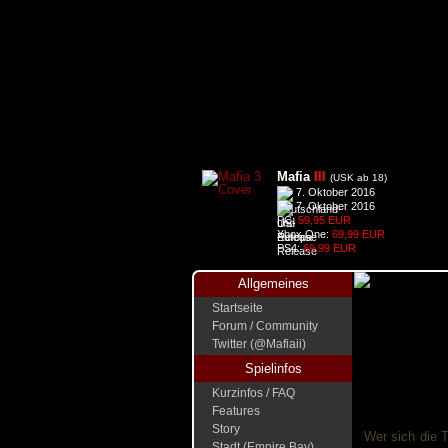
Mafia
III
(USK ab 18)
7. Oktober 2016
7. Oktober 2016
PC:
59,95 EUR
Xbox One:
69,99 EUR
PS4:
69,99 EUR
Allgemeines
Startseite
Forum / Community
Twitter (@Mafiaii)
Spielinfos
Kurzinfos / FAQ
Features
Story
Wer sich die T
Stadt (Empire Bay)