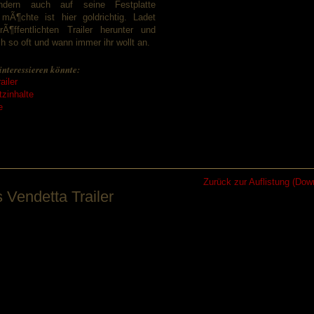
ndern auch auf seine Festplatte
 mÃ¶chte ist hier goldrichtig. Ladet
Ã¶ffentlichten Trailer herunter und
h so oft und wann immer ihr wollt an.
interessieren könnte:
ailer
zinhalte
e
Zurück zur Auflistung (Down
 Vendetta Trailer