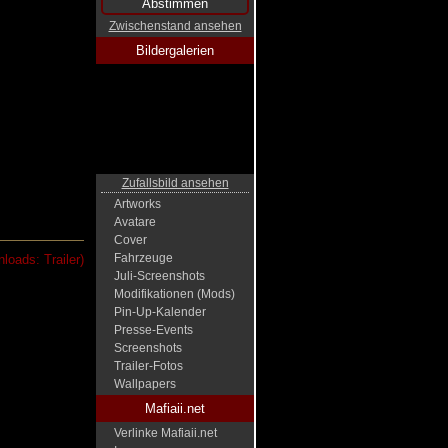
Zwischenstand ansehen
Bildergalerien
Zufallsbild ansehen
Artworks
Avatare
Cover
Fahrzeuge
loads: Trailer)
Juli-Screenshots
Modifikationen (Mods)
Pin-Up-Kalender
Presse-Events
Screenshots
Trailer-Fotos
Wallpapers
Mafiaii.net
Verlinke Mafiaii.net