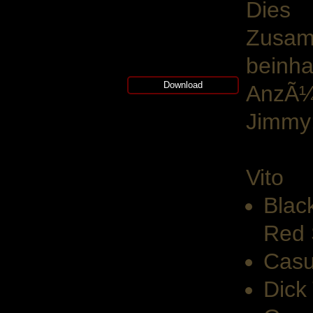
Dies
Zusa
beinh
Download
AnzÃ¼
Jimmy
Vito
Blac
Red 
Casu
Dick