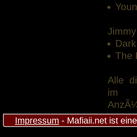
Youn
Jimmy
Dark
The 
Alle 
im S
AnzÃ¼
Impressum
- Mafiaii.net ist ei