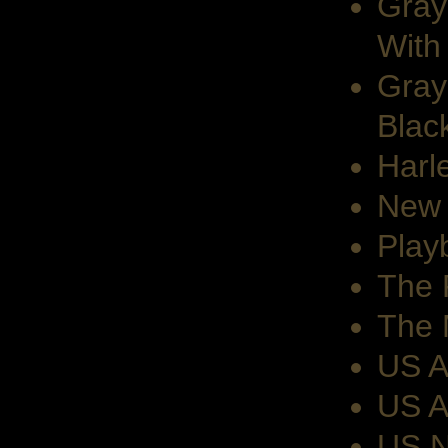
Gray
With
Gray
Blac
Harl
New 
Play
The 
The 
US A
US A
US N