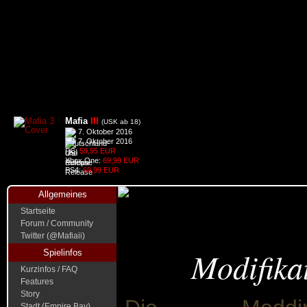
Mafia
III
(USK ab 18)
7. Oktober 2016
7. Oktober 2016
PC:
59,95 EUR
Xbox One:
69,99 EUR
PS4:
69,99 EUR
Allgemeines
Startseite
Forum / Community
Twitter (@Mafiaii)
Modifika
Spielinfos
Kurzinfos / FAQ
Features
Story
Stadt (Empire Bay)