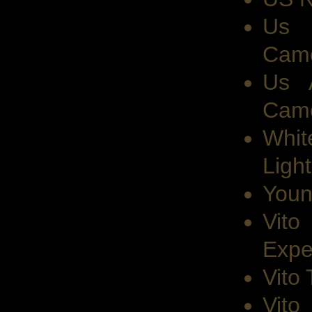
Us 
Cam
Us A
Cam
Whit
Light
Youn
Vit
Expe
Vito 
Vit