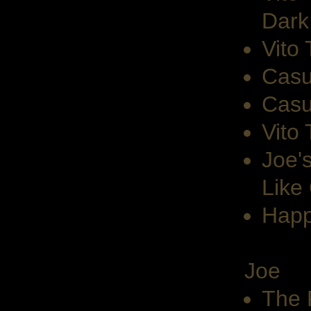
Dark
Vito
Casu
Casu
Vito
Joe'
Like
Happ
Joe
The 