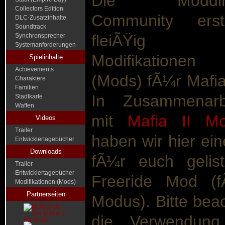
Die Moddin
Collectors Edition
Community erste
DLC-Zusatzinhalte
Soundtrack
fleiÃŸig
Synchronsprecher
Systemanforderungen
Modifikationen
Spielinhalte
Achievements
(Mods) fÃ¼r Mafia
Charaktere
Familien
In Zusammenarb
Stadtkarte
Waffen
mit
Mafia II M
Videos
Trailer
haben wir hier ei
Entwicklertagebücher
Downloads
fÃ¼r euch gelis
Trailer
Entwicklertagebücher
Freeride Mod (f
Modifikationen (Mods)
Partnerseiten
Modus). Bitte bea
die Verwendung