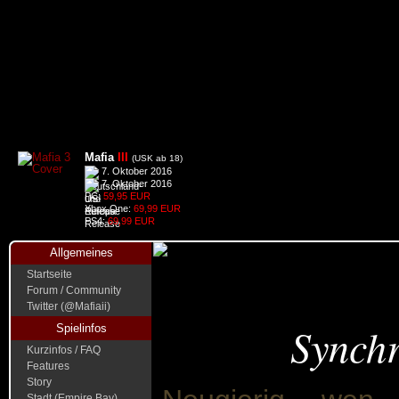
Mafia
III
(USK ab 18)
7. Oktober 2016
7. Oktober 2016
PC:
59,95 EUR
Xbox One:
69,99 EUR
PS4:
69,99 EUR
Allgemeines
Startseite
Forum / Community
Twitter (@Mafiaii)
Synch
Spielinfos
Kurzinfos / FAQ
Features
Story
Stadt (Empire Bay)