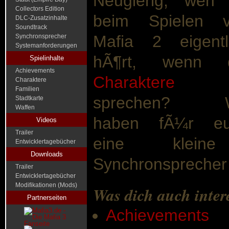
Neugierig, wen 
Collectors Edition
beim Spielen 
DLC-Zusatzinhalte
Soundtrack
Mafia 2 eigentl
Synchronsprecher
Systemanforderungen
hÃ¶rt, wenn d
Spielinhalte
Achievements
Charaktere
Charaktere
Familien
sprechen? W
Stadtkarte
Waffen
haben fÃ¼r eu
Videos
Trailer
eine kleine
Entwicklertagebücher
Downloads
Synchronsprecher
Trailer
Entwicklertagebücher
Modifikationen (Mods)
Was dich auch inter
Partnerseiten
Achievements