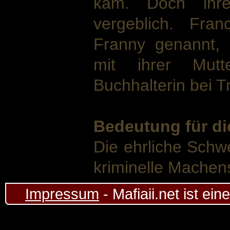
kam. Doch ihr
vergeblich. Fra
Franny genannt,
mit ihrer Mutt
Buchhalterin bei T
Bedeutung für di
Die ehrliche Schwes
kriminelle Machens
Impressum
- Mafiaii.net ist ei