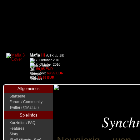
Mafia
III
(USK ab 18)
7. Oktober 2016
7. Oktober 2016
PC:
59,95 EUR
Xbox One:
69,99 EUR
PS4:
69,99 EUR
Allgemeines
Startseite
Forum / Community
Twitter (@Mafiaii)
Synch
Spielinfos
Kurzinfos / FAQ
Features
Story
Stadt (Empire Bay)