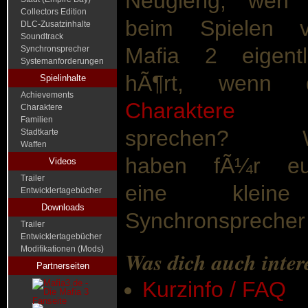
Neugierig, wen 
Collectors Edition
beim Spielen 
DLC-Zusatzinhalte
Soundtrack
Mafia 2 eigentl
Synchronsprecher
Systemanforderungen
hÃ¶rt, wenn d
Spielinhalte
Achievements
Charaktere
Charaktere
Familien
sprechen? W
Stadtkarte
Waffen
haben fÃ¼r eu
Videos
Trailer
eine kleine
Entwicklertagebücher
Downloads
Synchronsprecher
Trailer
Entwicklertagebücher
Modifikationen (Mods)
Was dich auch inter
Partnerseiten
Kurzinfo / FAQ