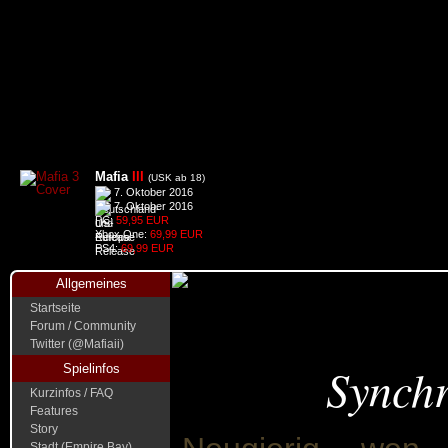
Mafia
III
(USK ab 18)
7. Oktober 2016
7. Oktober 2016
PC:
59,95 EUR
Xbox One:
69,99 EUR
PS4:
69,99 EUR
Allgemeines
Startseite
Forum / Community
Twitter (@Mafiaii)
Synch
Spielinfos
Kurzinfos / FAQ
Features
Story
Stadt (Empire Bay)