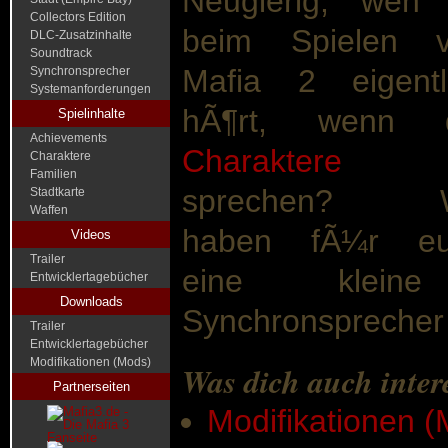
Neugierig, wen 
Collectors Edition
beim Spielen 
DLC-Zusatzinhalte
Soundtrack
Mafia 2 eigentl
Synchronsprecher
Systemanforderungen
hÃ¶rt, wenn d
Spielinhalte
Achievements
Charaktere
Charaktere
Familien
sprechen? W
Stadtkarte
Waffen
haben fÃ¼r eu
Videos
Trailer
eine kleine
Entwicklertagebücher
Downloads
Synchronsprecher
Trailer
Entwicklertagebücher
Modifikationen (Mods)
Was dich auch inter
Partnerseiten
Modifikationen 