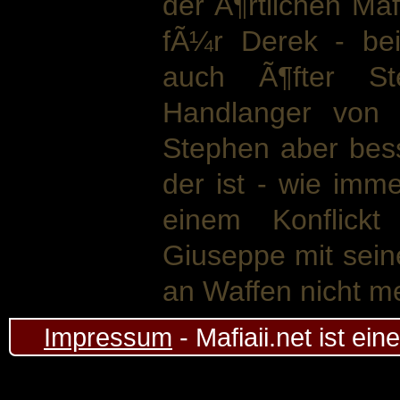
der Ã¶rtlichen Maf
fÃ¼r Derek - be
auch Ã¶fter St
Handlanger von 
Stephen aber be
der ist - wie imme
einem Konflick
Giuseppe mit sein
an Waffen nicht m
Impressum
- Mafiaii.net ist ei