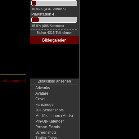
10.06% (434 Stimmen)
Playstation 4
15.9% (686 Stimmen)
Bisher 4315 Teilnehmer
Bildergalerien
klertagebücher)
Zufallsbild ansehen
Artworks
Avatare
Cover
Fahrzeuge
Juli-Screenshots
Modifikationen (Mods)
Pin-Up-Kalender
Presse-Events
Screenshots
Trailer-Fotos