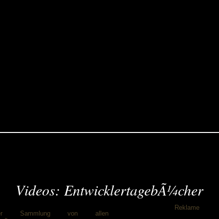
Videos: EntwicklertagebÃ¼cher
Reklame
ser Sammlung von allen