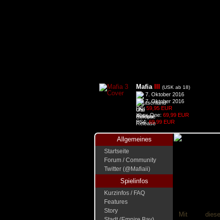
Mafia
III
(USK ab 18)
7. Oktober 2016
7. Oktober 2016
PC:
59,95 EUR
Xbox One:
69,99 EUR
PS4:
69,99 EUR
Allgemeines
Startseite
Forum / Community
Twitter (@Mafiaii)
Spielinfos
Kurzinfos / FAQ
Features
Story
Mit die
Stadt (Empire Bay)