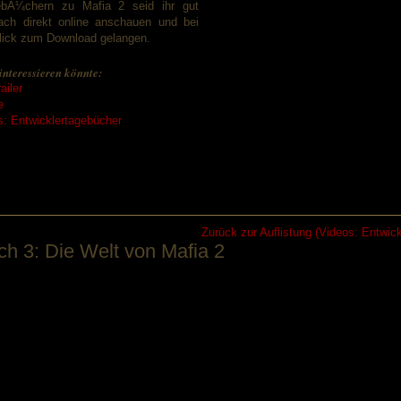
gebÃ¼chern zu Mafia 2 seid ihr gut
fach direkt online anschauen und bei
Klick zum Download gelangen.
interessieren könnte:
ailer
e
: Entwicklertagebücher
Zurück zur Auflistung (Videos: Entwic
h 3: Die Welt von Mafia 2