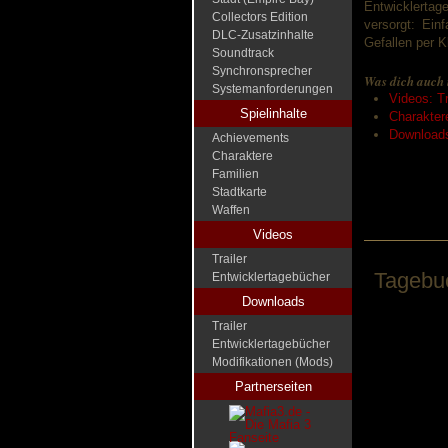
Entwicklerta
Collectors Edition
versorgt: Ein
DLC-Zusatzinhalte
Gefallen per 
Soundtrack
Synchronsprecher
Was dich auch 
Systemanforderungen
Videos: Tr
Spielinhalte
Charakter
Downloads
Achievements
Charaktere
Familien
Stadtkarte
Waffen
Videos
Trailer
Tagebuc
Entwicklertagebücher
Downloads
Trailer
Entwicklertagebücher
Modifikationen (Mods)
Partnerseiten