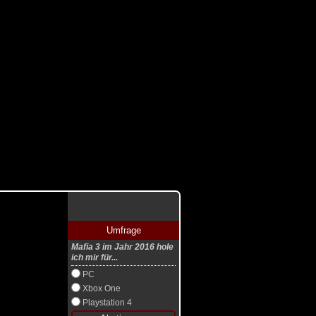
Umfrage
Mafia 3 im Jahr 2016 hole
ich mir für...
PC
Xbox One
Playstation 4