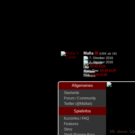
Mafia
III
(USK ab 18)
7. Oktober 2016
7. Oktober 2016
PC:
59,95 EUR
Xbox One:
69,99 EUR
PS4:
69,99 EUR
Allgemeines
Startseite
Forum / Community
Twitter (@Mafiaii)
Spielinfos
Kurzinfos / FAQ
Features
Story
Mit dieser Sa
Stadt (Empire Bay)