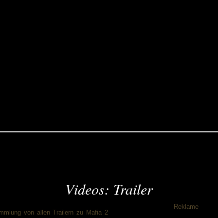
Videos: Trailer
Reklame
mmlung von allen Trailern zu Mafia 2