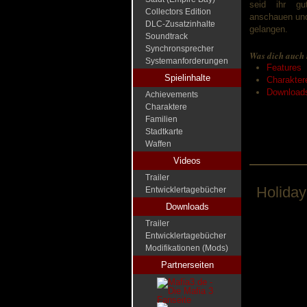
seid ihr gut
Collectors Edition
anschauen und
DLC-Zusatzinhalte
gelangen.
Soundtrack
Synchronsprecher
Was dich auch 
Systemanforderungen
Features
Spielinhalte
Charakter
Downloads
Achievements
Charaktere
Familien
Stadtkarte
Waffen
Videos
Trailer
Holiday
Entwicklertagebücher
Downloads
Trailer
Entwicklertagebücher
Modifikationen (Mods)
Partnerseiten