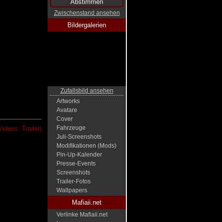
Zwischenstand ansehen
Bildergalerien
Zufallsbild ansehen
Artworks
Avatare
Cover
Fahrzeuge
ideos: Trailer)
Juli-Screenshots
Modifikationen (Mods)
Pin-Up-Kalender
Presse-Events
Screenshots
Trailer-Fotos
Wallpapers
Mafiaii.net
Verlinke Mafiaii.net