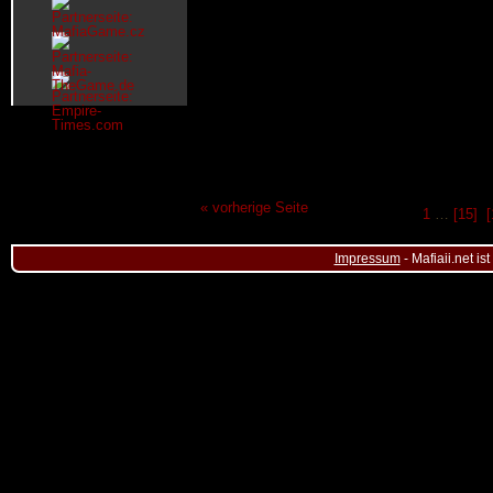
« vorherige Seite
1
…
[15]
[
Impressum
- Mafiaii.net i