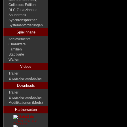
Collectors Edition
DLC-Zusatzinhalte
Soundtrack
Synchronsprecher
Systemanforderungen
Spielinhalte
Achievements
Charaktere
Familien
Stadtkarte
Waffen
Videos
Trailer
Entwicklertagebücher
Downloads
Trailer
Entwicklertagebücher
Modifikationen (Mods)
Partnerseiten