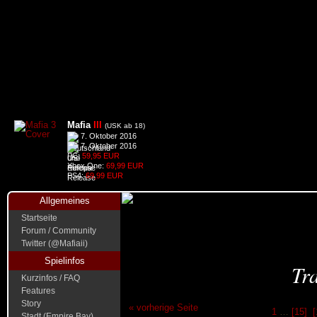
Mafia
III
(USK ab 18)
7. Oktober 2016
7. Oktober 2016
PC:
59,95 EUR
Xbox One:
69,99 EUR
PS4:
69,99 EUR
Allgemeines
Startseite
Forum / Community
Twitter (@Mafiaii)
Spielinfos
Tra
Kurzinfos / FAQ
Features
Story
« vorherige Seite
1
…
[15]
[
Stadt (Empire Bay)