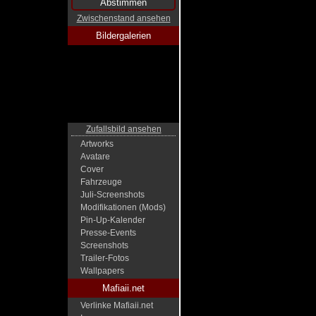
Zwischenstand ansehen
Bildergalerien
Zufallsbild ansehen
Artworks
Avatare
Cover
Fahrzeuge
Juli-Screenshots
Modifikationen (Mods)
Pin-Up-Kalender
Presse-Events
Screenshots
Trailer-Fotos
Wallpapers
Mafiaii.net
Verlinke Mafiaii.net