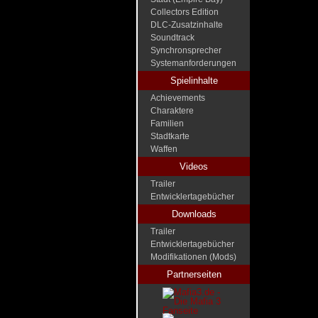
Collectors Edition
DLC-Zusatzinhalte
Soundtrack
Synchronsprecher
Systemanforderungen
Spielinhalte
Achievements
Charaktere
Familien
Stadtkarte
Waffen
Videos
Trailer
Entwicklertagebücher
Downloads
Trailer
Entwicklertagebücher
Modifikationen (Mods)
Partnerseiten