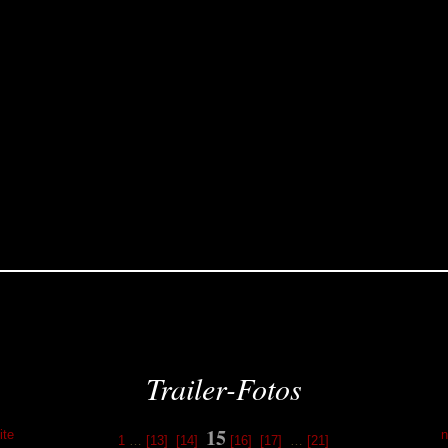
Trailer-Fotos
15
ite
n
1
…
[13]
[14]
[16]
[17]
…
[21]