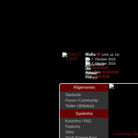
Mafia
III
(USK ab 18)
7. Oktober 2016
7. Oktober 2016
PC:
59,95 EUR
Xbox One:
69,99 EUR
PS4:
69,99 EUR
Allgemeines
Startseite
Forum / Community
Twitter (@Mafiaii)
Spielinfos
Kurzinfos / FAQ
Features
Story
« vorherige Se
Stadt (Empire Bay)