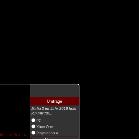
Umfrage
Mafia 3 im Jahr 2016 hole
ich mir für...
PC
Xbox One
Playstation 4
ächste Seite »