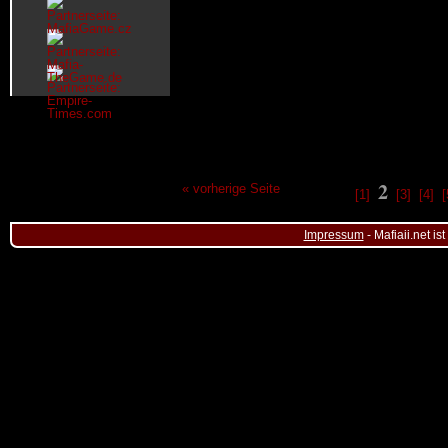
2
« vorherige Seite
[1]
[3]
[4]
[
Impressum
- Mafiaii.net i