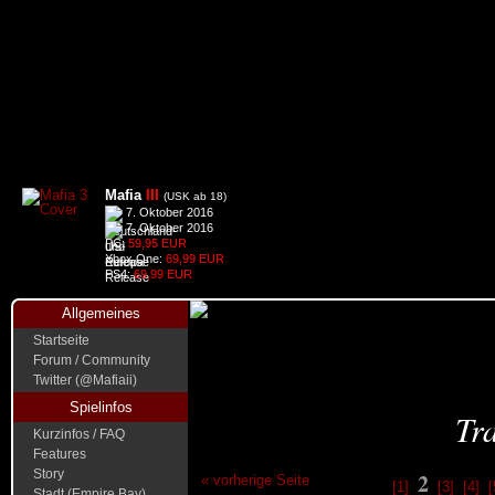
Mafia
III
(USK ab 18)
7. Oktober 2016
7. Oktober 2016
PC:
59,95 EUR
Xbox One:
69,99 EUR
PS4:
69,99 EUR
Allgemeines
Startseite
Forum / Community
Twitter (@Mafiaii)
Spielinfos
Tra
Kurzinfos / FAQ
Features
Story
2
« vorherige Seite
[1]
[3]
[4]
[
Stadt (Empire Bay)