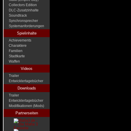
Collectors Edition
DLC-Zusatzinhalte
Soundtrack
Synchronsprecher
Systemanforderungen
Spielinhalte
Achievements
Charaktere
Familien
Stadtkarte
Waffen
Videos
Trailer
Entwicklertagebücher
Downloads
Trailer
Entwicklertagebücher
Modifikationen (Mods)
Partnerseiten