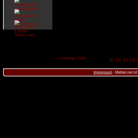
« vorherige Seite
[1]
[2]
[3]
[4]
Impressum
- Mafiaii.net i