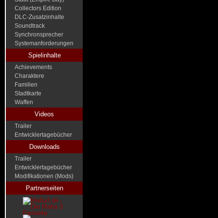
Collectors Edition
DLC-Zusatzinhalte
Soundtrack
Synchronsprecher
Systemanforderungen
Spielinhalte
Achievements
Charaktere
Familien
Stadtkarte
Waffen
Videos
Trailer
Entwicklertagebücher
Downloads
Trailer
Entwicklertagebücher
Modifikationen (Mods)
Partnerseiten