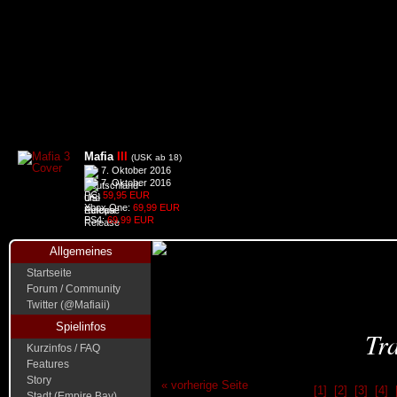
Mafia
III
(USK ab 18)
7. Oktober 2016
7. Oktober 2016
PC:
59,95 EUR
Xbox One:
69,99 EUR
PS4:
69,99 EUR
Allgemeines
Startseite
Forum / Community
Twitter (@Mafiaii)
Spielinfos
Tra
Kurzinfos / FAQ
Features
Story
« vorherige Seite
[1]
[2]
[3]
[4]
Stadt (Empire Bay)