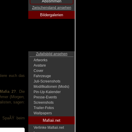
Zwischenstand ansehen
Bildergalerien
Zufallsbild ansehen
Artworks
Avatare
Cover
tiere euch das
Fahrzeuge
Juli-Screenshots
Modifikationen (Mods)
Mafia 2?
. Die
Pin-Up-Kalender
ehmer (
Morgen,
Presse-Events
alisten, sagen:
Screenshots
Trailer-Fotos
Wallpapers
el SpaÃŸ beim
Mafiaii.net
Verlinke Mafiaii.net