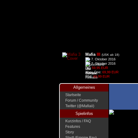
Mafia
III
(USK ab 18)
7. Oktober 2016
7. Oktober 2016
PC:
59,95 EUR
Xbox One:
69,99 EUR
PS4:
69,99 EUR
Allgemeines
Startseite
Forum / Community
Twitter (@Mafiaii)
Spielinfos
Kurzinfos / FAQ
Features
Story
Stadt (Empire Bay)