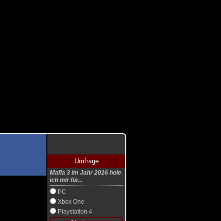
Umfrage
Mafia 3 im Jahr 2016 hole
ich mir für...
PC
Xbox One
Playstation 4