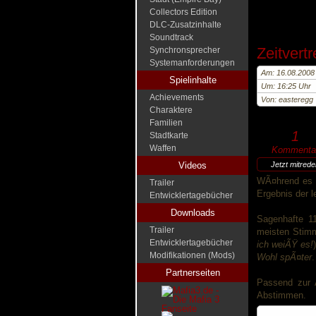
Collectors Edition
DLC-Zusatzinhalte
Soundtrack
Zeitvertre
Synchronsprecher
Systemanforderungen
Am: 16.08.2008
Spielinhalte
Um: 16:25 Uhr
Achievements
Von: easteregg
Charaktere
Familien
1
Stadtkarte
Waffen
Kommenta
Videos
Jetzt mitred
WÃ¤hrend es u
Trailer
Ergebnis der l
Entwicklertagebücher
Downloads
Sagenhafte 1
Trailer
meisten Stimm
Entwicklertagebücher
ich weiÃŸ es!
Modifikationen (Mods)
Wohl spÃ¤ter
.
Partnerseiten
Passend zur 
Abstimmen.