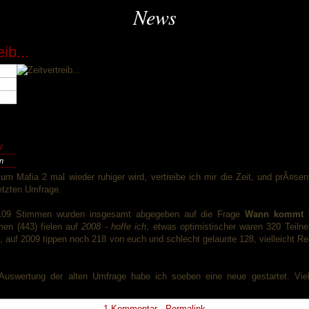
News
ib...
r
en
m Mafia 2 mal wieder ruhiger wird, vertreibe ich mir die Zeit, und prÃ¤sen
etzten Umfrage.
109 Stimmen wurden insgesamt abgegeben auf die Frage
Wann kommt 
en (443) fielen auf
2008 - hoffe ich
, etwas optimistischer waren 320 Teiln
), auf 2009 tippen noch 218 von euch und schlecht gelaunte 128, vielleicht Re
Auswertung der alten Umfrage habe ich soeben eine neue gestartet. Vi
1 Kommentar
-
Permalink