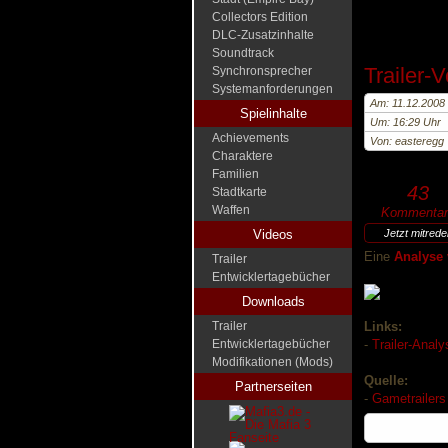
Collectors Edition
DLC-Zusatzinhalte
Soundtrack
Trailer-
Synchronsprecher
Systemanforderungen
Am: 11.12.2008
Spielinhalte
Um: 16:29 Uhr
Achievements
Von: easteregg
Charaktere
Familien
43
Stadtkarte
Waffen
Kommentar
Videos
Jetzt mitred
Eine
Analyse 
Trailer
Entwicklertagebücher
Downloads
Trailer
Links:
Entwicklertagebücher
-
Trailer-Analy
Modifikationen (Mods)
Quelle:
Partnerseiten
-
Gametrailers