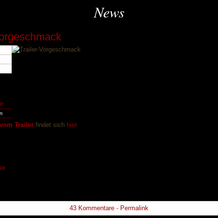
News
Vorgeschmack
e
en
vom Trailer
findet sich
hier
.
se
43 Kommentare
-
Permalink