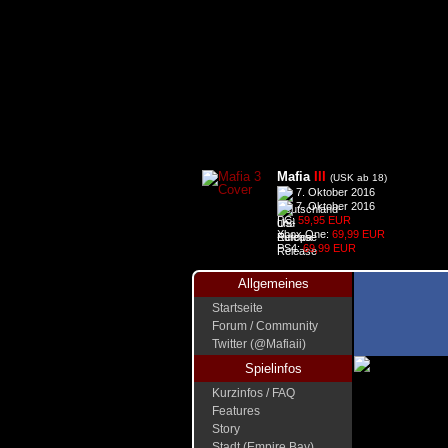
Mafia
III
(USK ab 18)
7. Oktober 2016
7. Oktober 2016
PC:
59,95 EUR
Xbox One:
69,99 EUR
PS4:
69,99 EUR
Allgemeines
Startseite
Forum / Community
Twitter (@Mafiaii)
Spielinfos
Kurzinfos / FAQ
Features
Story
Stadt (Empire Bay)