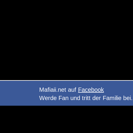
Mafiaii.net auf
Facebook
Werde Fan und tritt der Familie bei.