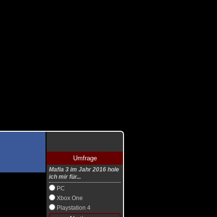
Umfrage
Mafia 3 im Jahr 2016 hole
ich mir für...
PC
Xbox One
Playstation 4