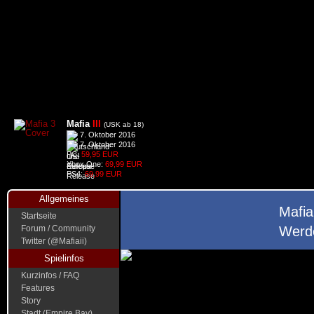
Mafia
III
(USK ab 18)
7. Oktober 2016
7. Oktober 2016
PC:
59,95 EUR
Xbox One:
69,99 EUR
PS4:
69,99 EUR
Allgemeines
Mafia
Startseite
Forum / Community
Werde
Twitter (@Mafiaii)
Spielinfos
Kurzinfos / FAQ
Features
Story
Stadt (Empire Bay)