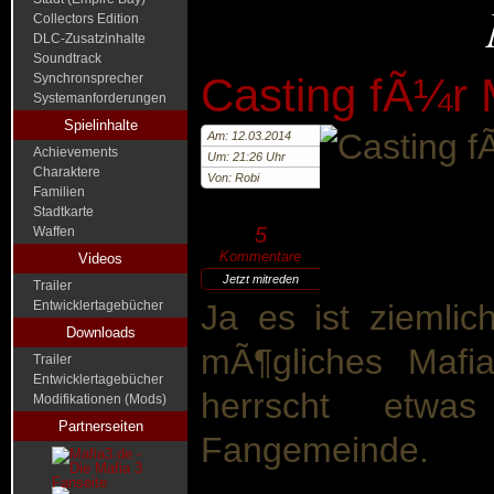
Collectors Edition
DLC-Zusatzinhalte
Soundtrack
Casting fÃ¼r 
Synchronsprecher
Systemanforderungen
Spielinhalte
Am: 12.03.2014
Achievements
Um: 21:26 Uhr
Charaktere
Von: Robi
Familien
Stadtkarte
5
Waffen
Kommentare
Videos
Jetzt mitreden
Trailer
Entwicklertagebücher
Ja es ist ziemlic
Downloads
mÃ¶gliches Mafi
Trailer
Entwicklertagebücher
herrscht etwa
Modifikationen (Mods)
Partnerseiten
Fangemeinde.