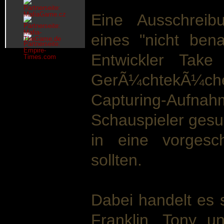
Eine Ausschreib
eines "nicht ben
Entwickler Take
GerÃ¼chtekÃ¼che
Capturing-A
Schauspieler gesuc
in eine vorgesc
sollten.
Dabei handelt es 
Franklin, Tony 