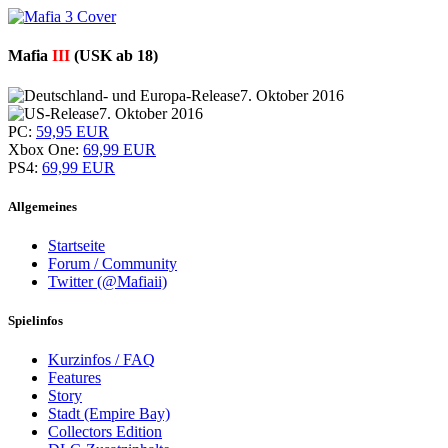
Mafia
III
(USK ab 18)
7. Oktober 2016
7. Oktober 2016
PC:
59,95 EUR
Xbox One:
69,99 EUR
PS4:
69,99 EUR
Allgemeines
Startseite
Forum / Community
Twitter (@Mafiaii)
Spielinfos
Kurzinfos / FAQ
Features
Story
Stadt (Empire Bay)
Collectors Edition