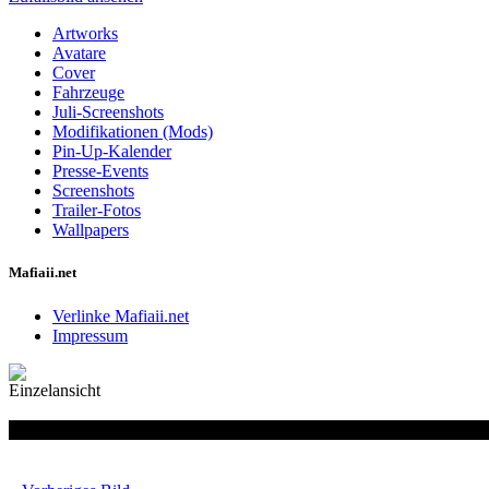
Artworks
Avatare
Cover
Fahrzeuge
Juli-Screenshots
Modifikationen (Mods)
Pin-Up-Kalender
Presse-Events
Screenshots
Trailer-Fotos
Wallpapers
Mafiaii.net
Verlinke Mafiaii.net
Impressum
Einzelansicht