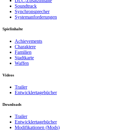
DLC-Zusatzinhalte
Soundtrack
Synchronsprecher
Systemanforderungen
Spielinhalte
Achievements
Charaktere
Familien
Stadtkarte
Waffen
Videos
Trailer
Entwicklertagebücher
Downloads
Trailer
Entwicklertagebücher
Modifikationen (Mods)