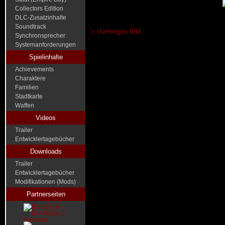
Collectors Edition
DLC-Zusatzinhalte
Soundtrack
« Vorheriges Bild
Synchronsprecher
Systemanforderungen
Spielinhalte
Achievements
Charaktere
Familien
Stadtkarte
Waffen
Videos
Trailer
Entwicklertagebücher
Downloads
Trailer
Entwicklertagebücher
Modifikationen (Mods)
Partnerseiten