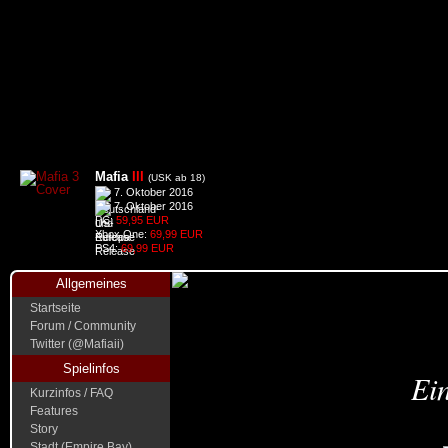
Mafia
III
(USK ab 18)
7. Oktober 2016
7. Oktober 2016
PC:
59,95 EUR
Xbox One:
69,99 EUR
PS4:
69,99 EUR
Allgemeines
Startseite
Forum / Community
Twitter (@Mafiaii)
Spielinfos
Ein
Kurzinfos / FAQ
Features
Story
Stadt (Empire Bay)