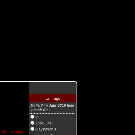
Umfrage
Mafia 3 im Jahr 2016 hole
ich mir für...
PC
Xbox One
Playstation 4
lgröße anzeigen