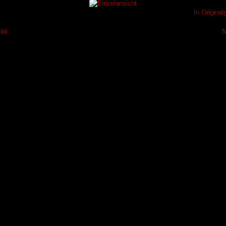
In Origina
ild
N