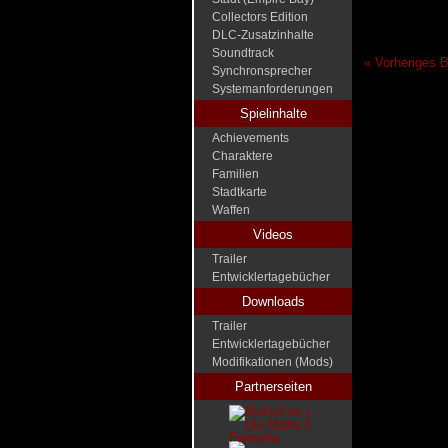
Collectors Edition
DLC-Zusatzinhalte
Soundtrack
« Vorheriges B
Synchronsprecher
Systemanforderungen
Spielinhalte
Achievements
Charaktere
Familien
Stadtkarte
Waffen
Videos
Trailer
Entwicklertagebücher
Downloads
Trailer
Entwicklertagebücher
Modifikationen (Mods)
Partnerseiten