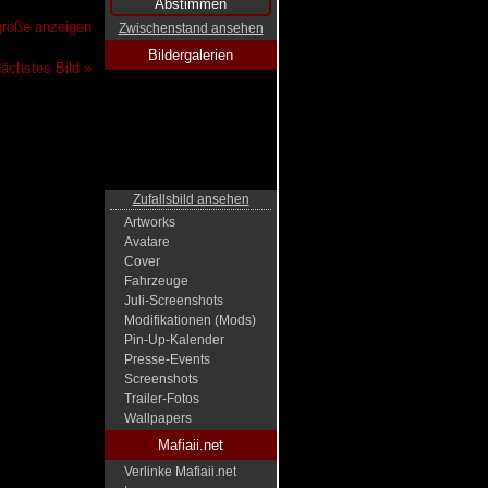
lgröße anzeigen
Zwischenstand ansehen
Bildergalerien
ächstes Bild »
Zufallsbild ansehen
Artworks
Avatare
Cover
Fahrzeuge
Juli-Screenshots
Modifikationen (Mods)
Pin-Up-Kalender
Presse-Events
Screenshots
Trailer-Fotos
Wallpapers
Mafiaii.net
Verlinke Mafiaii.net