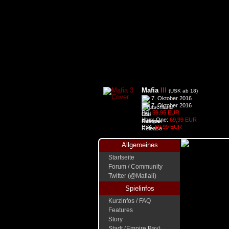
Mafia
III
(USK ab 18)
7. Oktober 2016
7. Oktober 2016
PC:
59,95 EUR
Xbox One:
69,99 EUR
PS4:
69,99 EUR
Allgemeines
Startseite
Forum / Community
Twitter (@Mafiaii)
Spielinfos
Kurzinfos / FAQ
Features
Story
Stadt (Empire Bay)