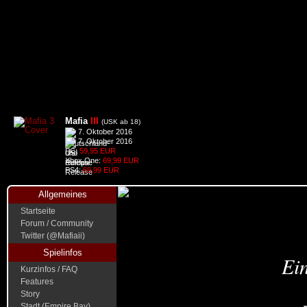
Mafia
III
(USK ab 18)
7. Oktober 2016
7. Oktober 2016
PC:
59,95 EUR
Xbox One:
69,99 EUR
PS4:
69,99 EUR
Allgemeines
Startseite
Forum / Community
Twitter (@Mafiaii)
Spielinfos
Ein
Kurzinfos / FAQ
Features
Story
Stadt (Empire Bay)