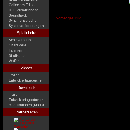
Collectors Edition
DLC-Zusatzinhalte
Soundtrack
« Vorheriges Bild
Synchronsprecher
Systemanforderungen
Spielinhalte
Achievements
Charaktere
Familien
Stadtkarte
Waffen
Videos
Trailer
Entwicklertagebücher
Downloads
Trailer
Entwicklertagebücher
Modifikationen (Mods)
Partnerseiten