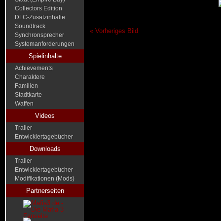
Collectors Edition
DLC-Zusatzinhalte
Soundtrack
« Vorheriges Bild
Synchronsprecher
Systemanforderungen
Spielinhalte
Achievements
Charaktere
Familien
Stadtkarte
Waffen
Videos
Trailer
Entwicklertagebücher
Downloads
Trailer
Entwicklertagebücher
Modifikationen (Mods)
Partnerseiten