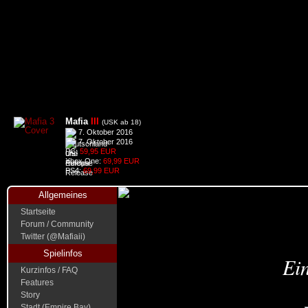
Mafia
III
(USK ab 18)
7. Oktober 2016
7. Oktober 2016
PC:
59,95 EUR
Xbox One:
69,99 EUR
PS4:
69,99 EUR
Allgemeines
Startseite
Forum / Community
Twitter (@Mafiaii)
Spielinfos
Ein
Kurzinfos / FAQ
Features
Story
Stadt (Empire Bay)