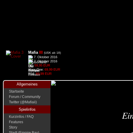
Mafia
III
(USK ab 18)
7. Oktober 2016
7. Oktober 2016
PC:
59,95 EUR
Xbox One:
69,99 EUR
PS4:
69,99 EUR
Allgemeines
Startseite
Forum / Community
Twitter (@Mafiaii)
Spielinfos
Ein
Kurzinfos / FAQ
Features
Story
Stadt (Empire Bay)