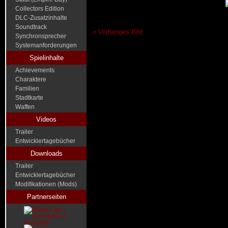
Collectors Edition
DLC-Zusatzinhalte
Soundtrack
« Vorheriges Bild
Synchronsprecher
Systemanforderungen
Spielinhalte
Achievements
Charaktere
Familien
Stadtkarte
Waffen
Videos
Trailer
Entwicklertagebücher
Downloads
Trailer
Entwicklertagebücher
Modifikationen (Mods)
Partnerseiten