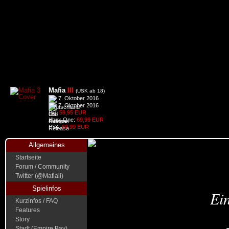
Mafia
III
(USK ab 18)
7. Oktober 2016
7. Oktober 2016
PC:
59,95 EUR
Xbox One:
69,99 EUR
PS4:
69,99 EUR
Allgemeines
Startseite
Forum / Community
Twitter (@Mafiaii)
Spielinfos
Ein
Kurzinfos / FAQ
Features
Story
Stadt (Empire Bay)