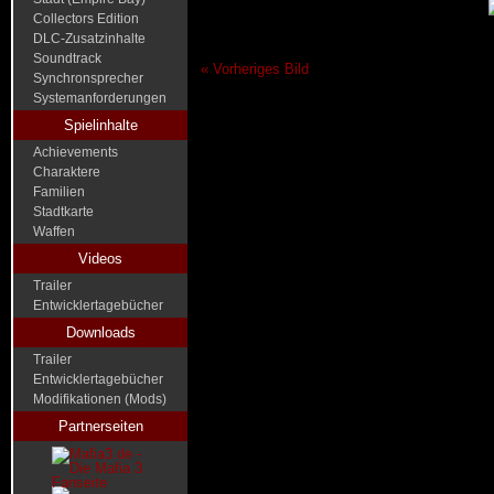
Collectors Edition
DLC-Zusatzinhalte
Soundtrack
« Vorheriges Bild
Synchronsprecher
Systemanforderungen
Spielinhalte
Achievements
Charaktere
Familien
Stadtkarte
Waffen
Videos
Trailer
Entwicklertagebücher
Downloads
Trailer
Entwicklertagebücher
Modifikationen (Mods)
Partnerseiten