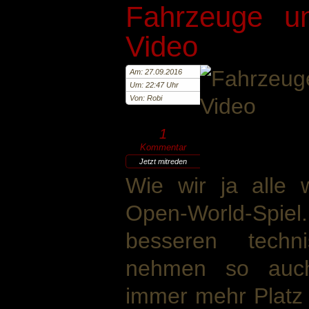
Fahrzeuge un
Video
Am: 27.09.2016
Um: 22:47 Uhr
Von: Robi
1
Kommentar
Jetzt mitreden
Wie wir ja alle 
Open-World-Spie
besseren techn
nehmen so auch
immer mehr Platz