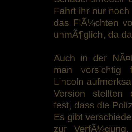
Fahrt ihr nur noch
das FlÃ¼chten vor
unmÃ¶glich, da das
Auch in der NÃ¤h
man vorsichtig 
Lincoln aufmerksa
Version stellten
fest, dass die Pol
Es gibt verschied
zur VerfÃ¼gung.