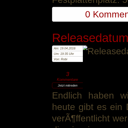
0 Kommen
Releasedatum 
Am: 19.04.2016
Um: 19:35 Uhr
Von: Robi
3
Kommentare
Jetzt mitreden
Endlich haben wi
heute gibt es ein
verÃ¶ffentlicht we