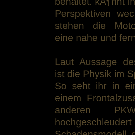
behaltet, kÃ¶nnt i
Perspektiven we
stehen die Moto
eine nahe und fer
Laut Aussage de
ist die Physik im 
So seht ihr in ei
einem Frontalzu
anderen PKW
hochgeschle
Schadensmodell de