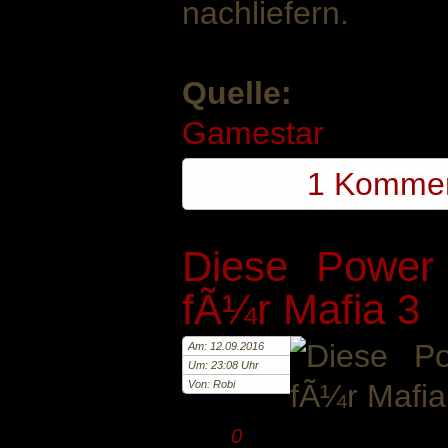
nachliefern.
Quelle:
Gamestar
1 Komme
Diese Power
fÃ¼r Mafia 3
Am: 12.09.2016
Um: 23:08 Uhr
Von: Robi
0