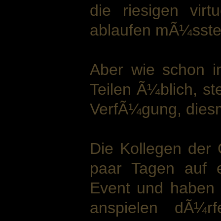
die riesigen vir
ablaufen mÃ¼sste,
Aber wie schon i
Teilen Ã¼blich, s
VerfÃ¼gung, diesm
Die Kollegen der
paar Tagen auf 
Event und haben e
anspielen dÃ¼r