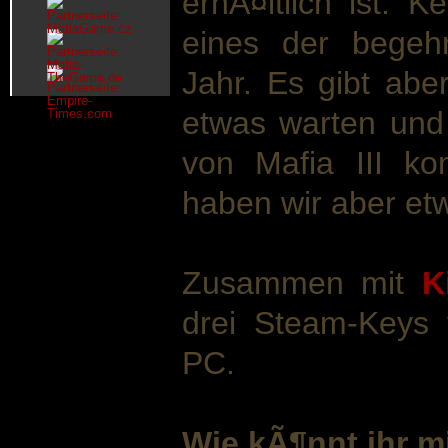
erhÃ¤ltlich ist. 
eines der begehr
Jahr. Es gibt abe
etwas warten und
von Mafia III ko
haben wir aber et
Zusammen mit
K
drei Steam-Keys 
PC.
Wie kÃ¶nnt ihr 