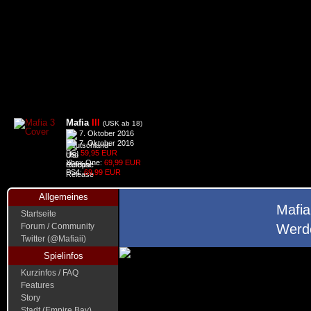
Mafia
III
(USK ab 18)
7. Oktober 2016
7. Oktober 2016
PC:
59,95 EUR
Xbox One:
69,99 EUR
PS4:
69,99 EUR
Allgemeines
Mafia
Startseite
Forum / Community
Werde
Twitter (@Mafiaii)
Spielinfos
Kurzinfos / FAQ
Features
Story
Stadt (Empire Bay)