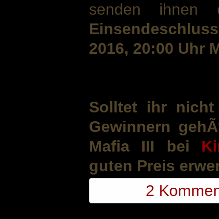
senden ihnen 
Einsendeschluss
2016, 20:00 Uhr 
Solltet ihr nic
Gewinnern gehÃ¶
Mafia III bei
Ki
guten Preis erwe
2 Kommen