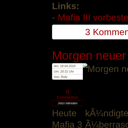
Links:
-
Mafia III vorbeste
3 Kommen
Morgen neuer 
Am: 18.04.2016
Um: 20:31 Uhr
Von: Robi
0
Kommentare
Jetzt mitreden
Heute kÃ¼ndigte
Mafia 3 Ã¼berras