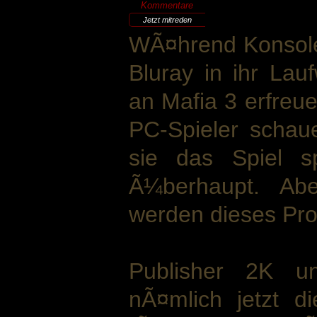
Kommentare
Jetzt mitreden
WÃ¤hrend Konsolen
Bluray in ihr Lau
an Mafia 3 erfre
PC-Spieler schaue
sie das Spiel s
Ã¼berhaupt. Ab
werden dieses Pro
Publisher 2K 
nÃ¤mlich jetzt d