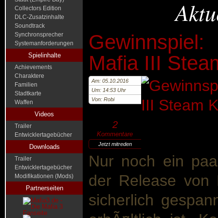
Aktu
Collectors Edition
DLC-Zusatzinhalte
Soundtrack
Gewinnspiel
Synchronsprecher
Systemanforderungen
Spielinhalte
Mafia III Ste
Achievements
Charaktere
Am: 05.10.2016
Familien
Um: 14:53 Uhr
Stadtkarte
Von: Robi
Waffen
Videos
2
Trailer
Kommentare
Entwicklertagebücher
Jetzt mitreden
Downloads
Nur noch ein paa
Trailer
Entwicklertagebücher
der Release von Ma
Modifikationen (Mods)
Partnerseiten
sicherlich gespann