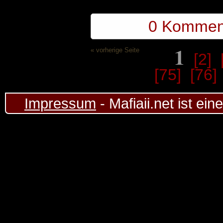
0 Kommen
1
« vorherige Seite
[2]
[75]
[76]
Impressum
- Mafiaii.net ist ei