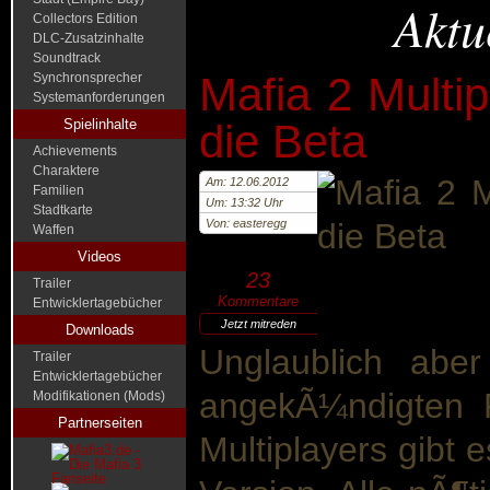
Aktu
Collectors Edition
DLC-Zusatzinhalte
Soundtrack
Mafia 2 Multipl
Synchronsprecher
Systemanforderungen
Spielinhalte
die Beta
Achievements
Charaktere
Am: 12.06.2012
Familien
Um: 13:32 Uhr
Stadtkarte
Von: easteregg
Waffen
Videos
23
Trailer
Kommentare
Entwicklertagebücher
Jetzt mitreden
Downloads
Unglaublich abe
Trailer
Entwicklertagebücher
angekÃ¼ndigten 
Modifikationen (Mods)
Partnerseiten
Multiplayers gibt e