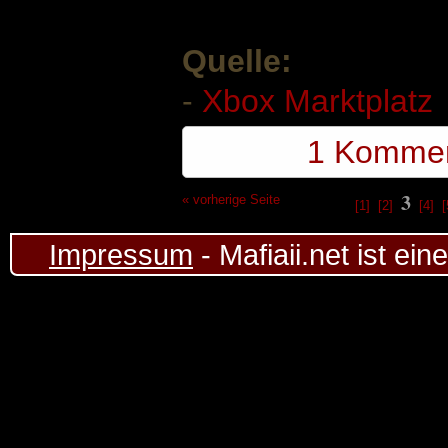
Quelle:
-
Xbox Marktplatz
1 Komme
3
« vorherige Seite
[1]
[2]
[4]
[
Impressum
- Mafiaii.net ist ei