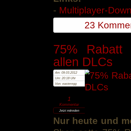
-
Multiplayer-Dow
23 Komme
75% Rabatt a
allen DLCs
Am: 09.03.2012
Um: 20:18 Uhr
Von: easteregg
1
Kommentar
Jetzt mitreden
Nur heute und m