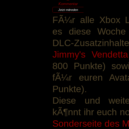
Kommentar
Jetzt mitreden
FÃ¼r alle Xbox Li
es diese Woche 
DLC-Zusatzinhal
Jimmy's Vendetta
800 Punkte) sow
fÃ¼r euren Avat
Punkte).
Diese und weit
kÃ¶nnt ihr euch no
Sonderseite des M