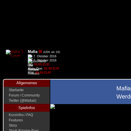
Mafia
III
(USK ab 18)
7. Oktober 2016
7. Oktober 2016
PC:
59,95 EUR
Xbox One:
69,99 EUR
PS4:
69,99 EUR
Allgemeines
Mafia
Startseite
Forum / Community
Werde
Twitter (@Mafiaii)
Spielinfos
Kurzinfos / FAQ
Features
Story
Stadt (Empire Bay)