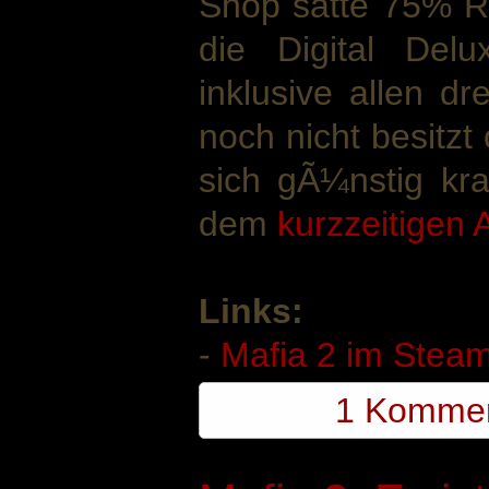
Shop satte 75% Ra
die Digital Delu
inklusive allen d
noch nicht besitzt
sich gÃ¼nstig kra
dem
kurzzeitigen
Links:
-
Mafia 2 im Stea
1 Komme