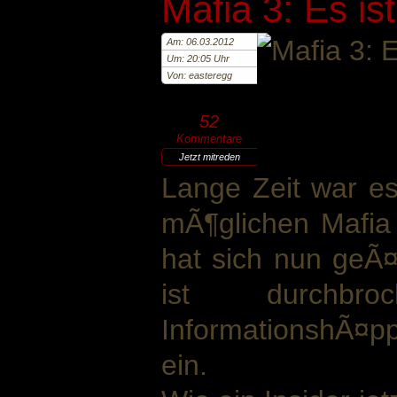
Mafia 3: Es is
Am: 06.03.2012
Um: 20:05 Uhr
Von: easteregg
52
Kommentare
Jetzt mitreden
Lange Zeit war es s
mÃ¶glichen Mafia
hat sich nun geÃ¤n
ist durchbr
InformationshÃ¤pp
ein.