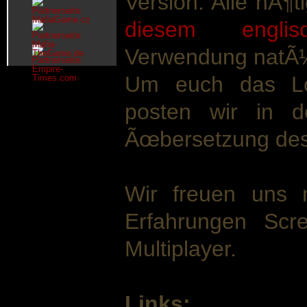
Version. Alle nÃ¶t
diesem englis
Verwendung natÃ¼r
Um euch das Los
posten wir in 
Ãœbersetzung des 
Wir freuen uns 
Erfahrungen Scr
Multiplayer.
Links: