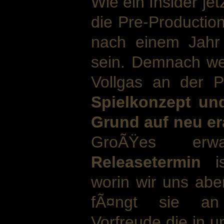
Wie ein Insider jet
die Pre-Productio
nach einem Jahr
sein. Demnach wer
Vollgas an der P
Spielkonzept un
Grund auf neu er
GroÃŸes erwa
Releasetermin
is
worin wir uns aber
fÃ¤ngt sie an
Vorfreude die in un