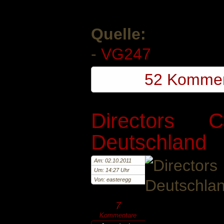
Quelle:
-
VG247
52 Komme
Directors 
Deutschland
Am: 02.10.2011
Um: 14:27 Uhr
Von: easteregg
7
Kommentare