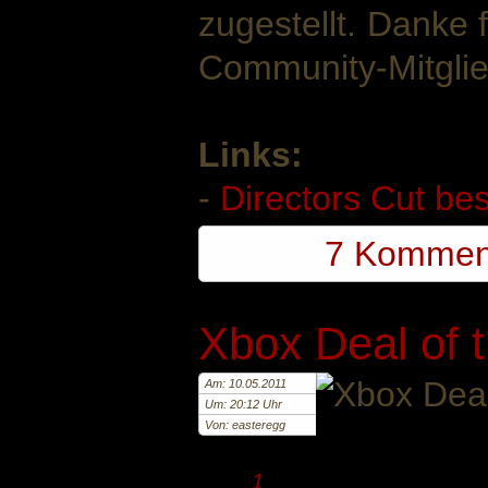
zugestellt. Danke 
Community-Mitglie
Links:
-
Directors Cut bes
7 Kommen
Xbox Deal of 
Am: 10.05.2011
Um: 20:12 Uhr
Von: easteregg
1